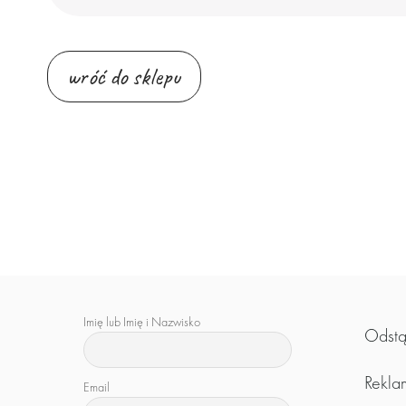
wróć do sklepu
Imię lub Imię i Nazwisko
Odstą
Rekla
Email