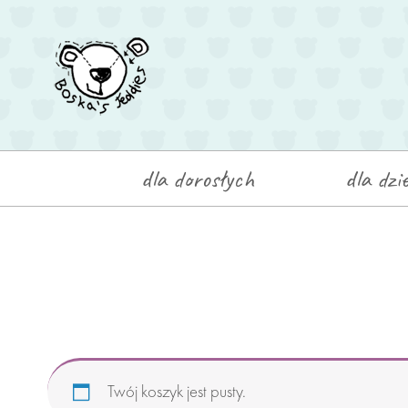
Skip
to
Home
content
dla dorosłych
dla dzie
Twój koszyk jest pusty.