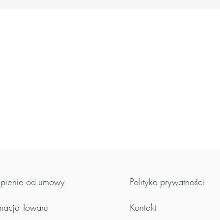
zwierzaki
zrób sam misia
Termofory
dodatki do misiów
do domu
Pufy
akcesoria
pienie od umowy
Polityka prywatności
Maseczki
macja Towaru
Kontakt
Breloki