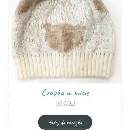
zwierzaki
zrób sam misia
Termofory
dodatki do misiów
do domu
Pufy
Czapka w misie
akcesoria
69,00
zł
Maseczki
dodaj do koszyka
Breloki