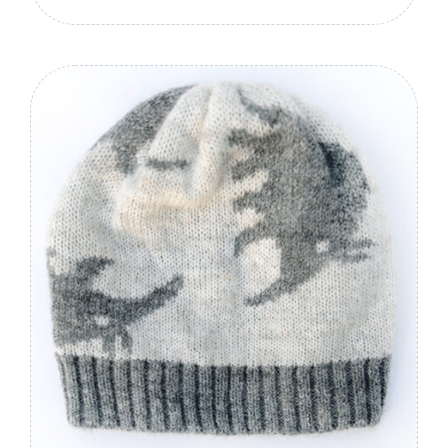
Nerki
Wypełnienie
Zapakuj
wyprzedaż
Nerki
Gry i Książki
Ubranie
Czapki, butki
Pozostałe