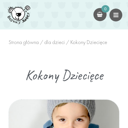
×
0
dla dorosłych
Kokony
czapki
Strona główna
/
dla dzieci
/ Kokony Dziecięce
Swetry
dla dzieci
Kokony Dziecięce
Kokony Dziecięce
Kombinezony/Rampersy
Kominy z Uszami
zabawki