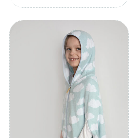
Nerki
Wypełnienie
Zapakuj
wyprzedaż
Nerki
Gry i Książki
Ubranie
Czapki, butki
Pozostałe