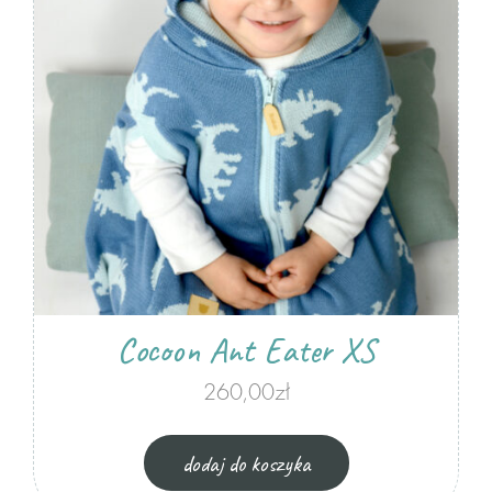
zwierzaki
zrób sam misia
Termofory
dodatki do misiów
do domu
Pufy
Cocoon Ant Eater XS
akcesoria
260,00
zł
Maseczki
dodaj do koszyka
Breloki