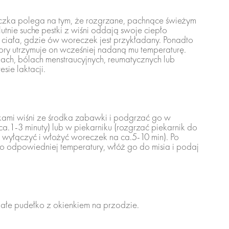
czka polega na tym, że rozgrzane, pachnące świeżym
utnie suche pestki z wiśni oddają swoje ciepło
 ciała, gdzie ów woreczek jest przykładany. Ponadto
fory utrzymuje on wcześniej nadaną mu temperaturę.
ach, bólach menstraucyjnych, reumatycznych lub
sie laktacji.
ami wiśni ze środka zabawki i podgrzać go w
ca.1-3 minuty) lub w piekarniku (rozgrzać piekarnik do
o wyłączyć i włożyć woreczek na ca.5-10 min). Po
 odpowiedniej temperatury, włóż go do misia i podaj
ałe pudełko z okienkiem na przodzie.