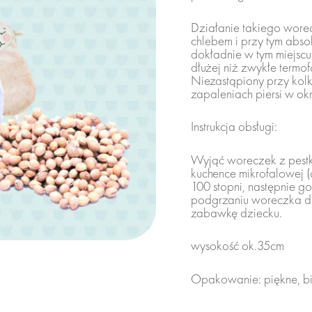
Działanie takiego wore
zwierzaki
chlebem i przy tym absol
dokładnie w tym miejscu
zrób sam misia
dłużej niż zwykłe termo
Niezastąpiony przy kolk
Termofory
zapaleniach piersi w okre
dodatki do misiów
Instrukcja obsługi:
do domu
Wyjąć woreczek z pestk
kuchence mikrofalowej (
100 stopni, następnie g
Pufy
podgrzaniu woreczka do
zabawkę dziecku.
akcesoria
wysokość ok.35cm
Maseczki
Opakowanie: piękne, bi
Breloki