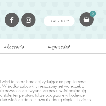
×
0
0 szt. -
0,00
zł
akcesoria
wyprzedaż
iśni to coraz bardziej zyskujące na popularności
”. W środku zabawki umieszczony jest woreczek z
lnie oczyszczone i wysuszone pestki wiśni posiadają
a stałej temperatury, także podgrzane w kuchence
u lub włożone do zamrażarki oddają ciepło lub zimno