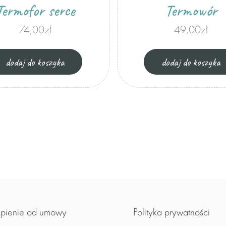
Termofor serce
Termowór
74,00
zł
49,00
zł
dodaj do koszyka
dodaj do koszyka
pienie od umowy
Polityka prywatności