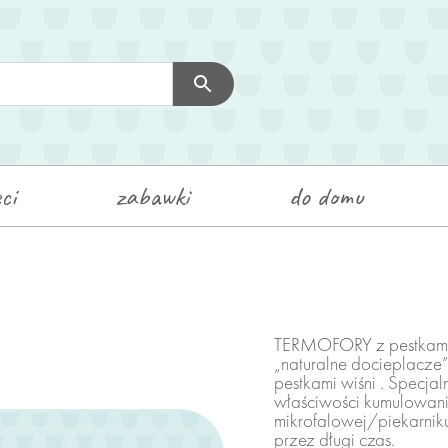
dla dorosłych
Kokony
czapki
Swetry
ci
zabawki
do domu
dla dzieci
Kokony Dziecięce
Kombinezony/Rampersy
TERMOFORY z pestkami w
„naturalne docieplacze
Kominy z Uszami
pestkami wiśni . Specja
właściwości kumulowani
mikrofalowej/piekarnik
zabawki
przez długi czas.