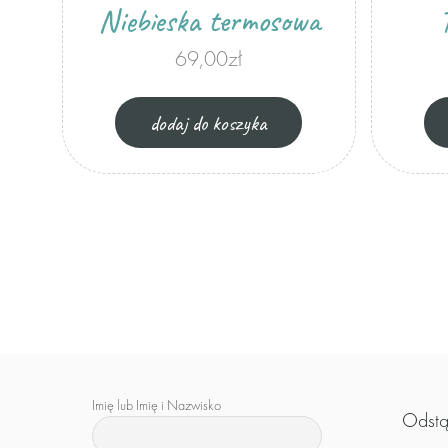
Niebieska termosowa
69,00
zł
dodaj do koszyka
Imię lub Imię i Nazwisko
Odstą