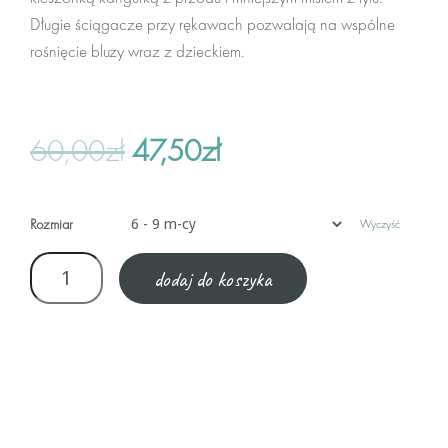
Nerki
Długie ściągacze przy rękawach pozwalają na wspólne
rośnięcie bluzy wraz z dzieckiem.
Wypełnienie
Zapakuj
60,00
zł
47,50
zł
wyprzedaż
Nerki
Rozmiar
Wyczyść
Gry i Książki
dodaj do koszyka
Ubranie
Czapki, butki
Pozostałe