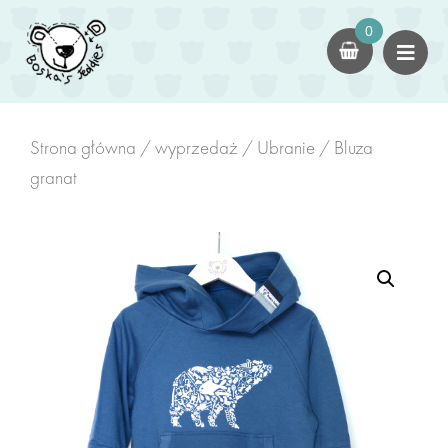
×
0
dla dorosłych
Kokony
czapki
Strona główna
/
wyprzedaż
/
Ubranie
/ Bluza
granat
Swetry
dla dzieci
Kokony Dziecięce
Kombinezony/Rampersy
Kominy z Uszami
zabawki