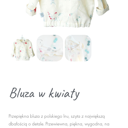
zwierzaki
zrób sam misia
Termofory
dodatki do misiów
do domu
Pufy
Bluza w kwiaty
akcesoria
Maseczki
Przepiękna bluza z polskiego lnu, szyta z największą
Breloki
dbałością o detale. Przewiewna, piękna, wygodna, na