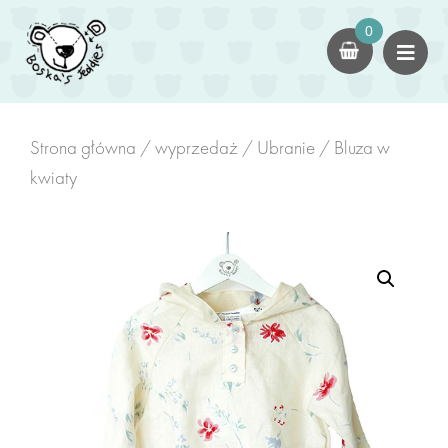
×
0
dla dorosłych
Kokony
czapki
Strona główna
/
wyprzedaż
/
Ubranie
/ Bluza w
kwiaty
Swetry
dla dzieci
Kokony Dziecięce
Kombinezony/Rampersy
Kominy z Uszami
zabawki