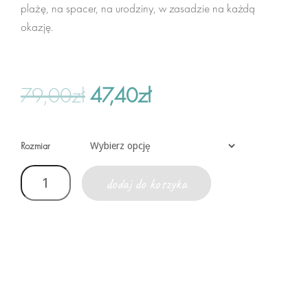
plażę, na spacer, na urodziny, w zasadzie na każdą
Nerki
okazję.
Wypełnienie
Zapakuj
79,00
zł
47,40
zł
wyprzedaż
Nerki
Rozmiar
Gry i Książki
dodaj do koszyka
Ubranie
Czapki, butki
Pozostałe