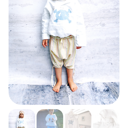
zwierzaki
zrób sam misia
Termofory
dodatki do misiów
do domu
Pufy
akcesoria
Maseczki
Breloki