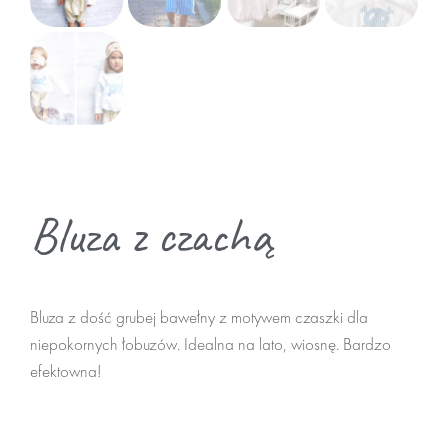
Nerki
Wypełnienie
Zapakuj
wyprzedaż
Nerki
Bluza z czachą
Gry i Książki
Ubranie
Bluza z dość grubej bawełny z motywem czaszki dla
Czapki, butki
niepokornych łobuzów. Idealna na lato, wiosnę. Bardzo
Pozostałe
efektowna!