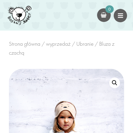
×
0
dla dorosłych
Kokony
czapki
Strona główna
/
wyprzedaż
/
Ubranie
/ Bluza z
czachą
Swetry
dla dzieci
Kokony Dziecięce
Kombinezony/Rampersy
Kominy z Uszami
zabawki