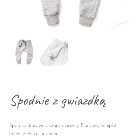
zwierzaki
zrób sam misia
Termofory
dodatki do misiów
do domu
Pufy
Spodnie z gwiazdką
akcesoria
Maseczki
Spodnie dresowe z szarej dzianiny. Stanowią komplet
Breloki
razem z bluzą z rekinem.