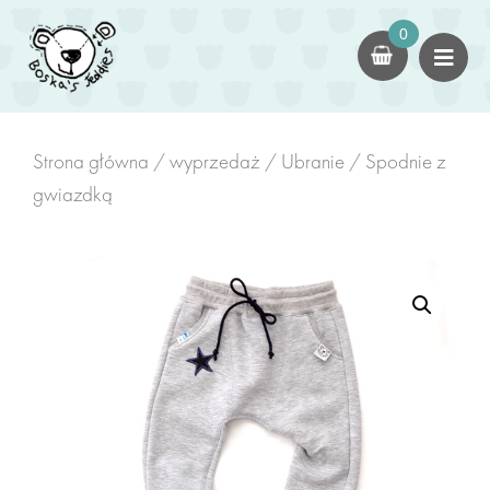
0
dla dorosłych
Kokony
czapki
Strona główna
/
wyprzedaż
/
Ubranie
/ Spodnie z
gwiazdką
Swetry
dla dzieci
Kokony Dziecięce
Kombinezony/Rampersy
Kominy z Uszami
zabawki