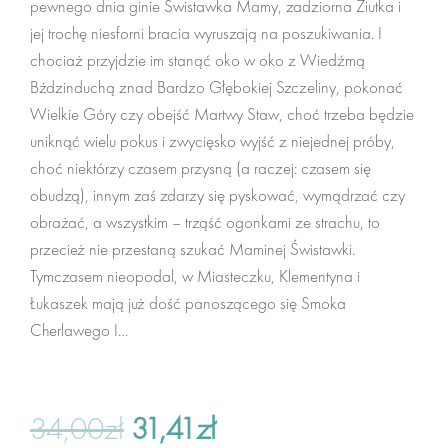
pewnego dnia ginie Świstawka Mamy, zadziorna Ziutka i
Nerki
jej trochę niesforni bracia wyruszają na poszukiwania. I
Wypełnienie
chociaż przyjdzie im stanąć oko w oko z Wiedźmą
Bździnduchą znad Bardzo Głębokiej Szczeliny, pokonać
Zapakuj
Wielkie Góry czy obejść Martwy Staw, choć trzeba będzie
uniknąć wielu pokus i zwycięsko wyjść z niejednej próby,
wyprzedaż
choć niektórzy czasem przysną (a raczej: czasem się
obudzą), innym zaś zdarzy się pyskować, wymądrzać czy
Nerki
obrażać, a wszystkim – trząść ogonkami ze strachu, to
przecież nie przestaną szukać Maminej Świstawki.
Gry i Książki
Tymczasem nieopodal, w Miasteczku, Klementyna i
Ubranie
Łukaszek mają już dość panoszącego się Smoka
Czapki, butki
Cherlawego I…
Pozostałe
34,00
zł
31,41
zł