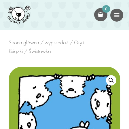
×
0
dla dorosłych
Kokony
czapki
Strona główna
/
wyprzedaż
/
Gry i
Książki
/ Świstawka
Swetry
dla dzieci
Kokony Dziecięce
Kombinezony/Rampersy
Kominy z Uszami
zabawki