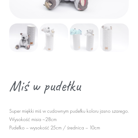
zwierzaki
zrób sam misia
Termofory
dodatki do misiów
do domu
Miś w pudełku
Pufy
akcesoria
Super miękki miś w cudownym pudełku koloru jasno szarego.
Wysokość misia ~28cm
Maseczki
Pudełko – wysokość 25cm / średnica – 10cm
Breloki